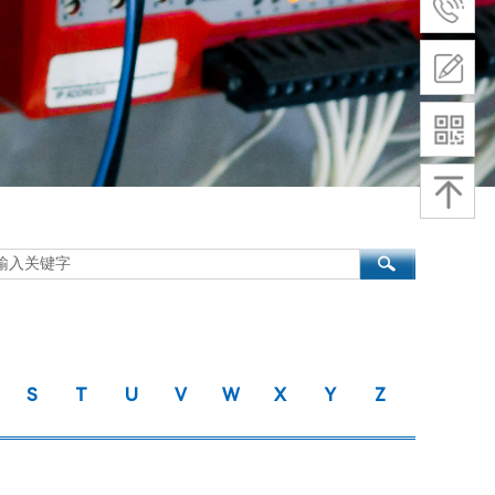
S
T
U
V
W
X
Y
Z