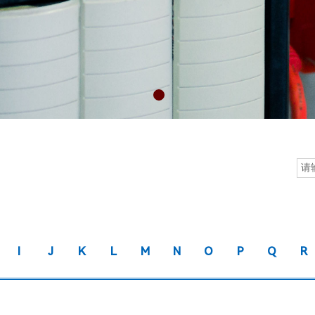
I
J
K
L
M
N
O
P
Q
R