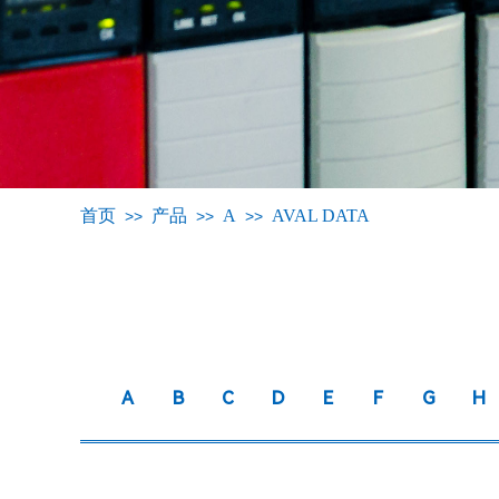
首页
产品
A
AVAL DATA
>>
>>
>>
A
B
C
D
E
F
G
H