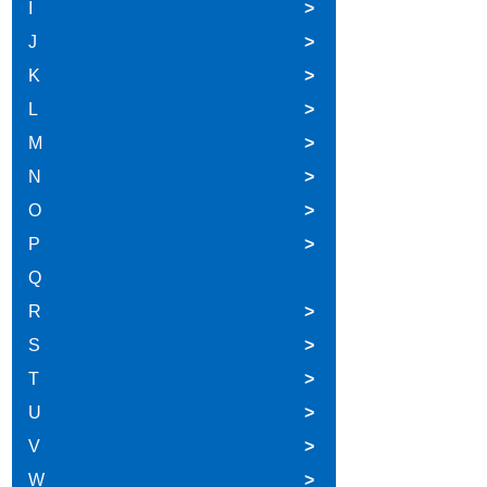
I
>
J
>
K
>
L
>
M
>
N
>
O
>
P
>
Q
R
>
S
>
T
>
U
>
V
>
W
>