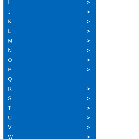
I
>
J
>
K
>
L
>
M
>
N
>
O
>
P
>
Q
R
>
S
>
T
>
U
>
V
>
W
>