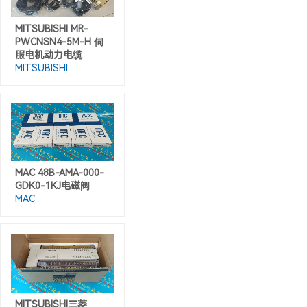
MITSUBISHI MR-
PWCNSN4-5M-H 伺
服电机动力电缆
MITSUBISHI
MAC 48B-AMA-000-
GDK0-1KJ电磁阀
MAC
MITSUBISHI三菱