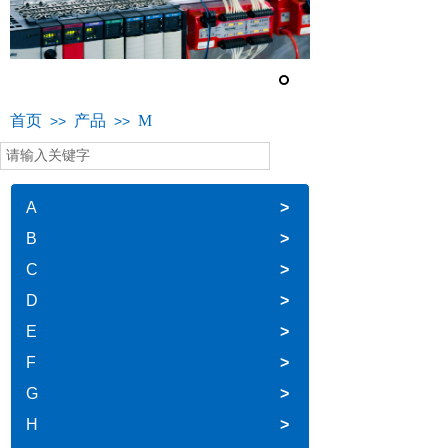
首页
产品
M
>>
>>
A
>
B
>
C
>
D
>
E
>
F
>
G
>
H
>