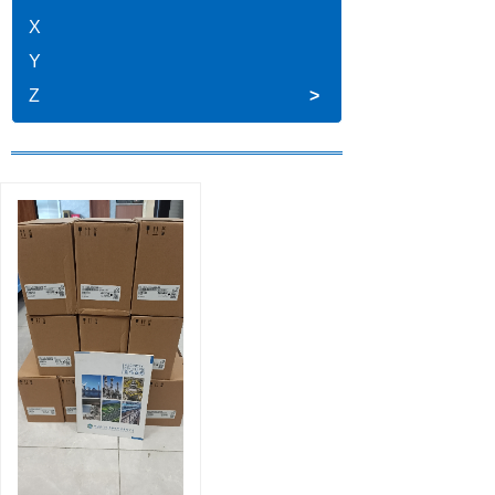
X
Y
Z
>