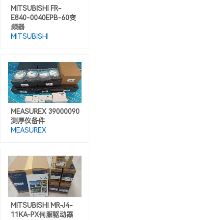
MITSUBISHI FR-
E840-0040EPB-60变
频器
MITSUBISHI
MEASUREX 39000090
测厚仪备件
MEASUREX
MITSUBISHI MR-J4-
11KA-PX伺服驱动器