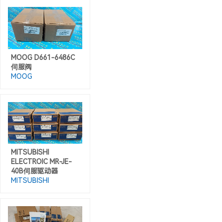
MOOG D661-6486C
伺服阀
MOOG
MITSUBISHI
ELECTROIC MR-JE-
40B伺服驱动器
MITSUBISHI