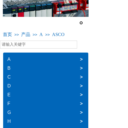
首页
产品
A
ASCO
>>
>>
>>
A
>
B
>
C
>
D
>
E
>
F
>
G
>
H
>