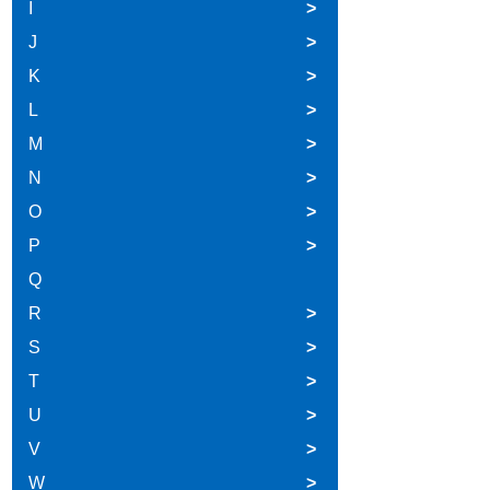
I
>
J
>
K
>
L
>
M
>
N
>
O
>
P
>
Q
R
>
S
>
T
>
U
>
V
>
W
>