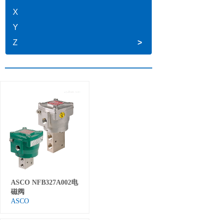
X
Y
Z
>
ASCO NFB327A002电
磁阀
ASCO