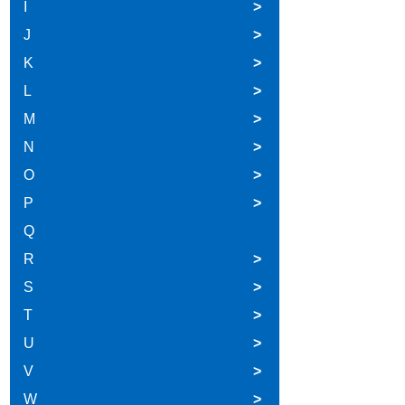
I
>
J
>
K
>
L
>
M
>
N
>
O
>
P
>
Q
R
>
S
>
T
>
U
>
V
>
W
>