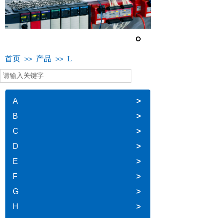
首页
产品
L
>>
>>
A
>
B
>
C
>
D
>
E
>
F
>
G
>
H
>