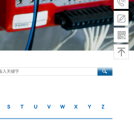
S
T
U
V
W
X
Y
Z