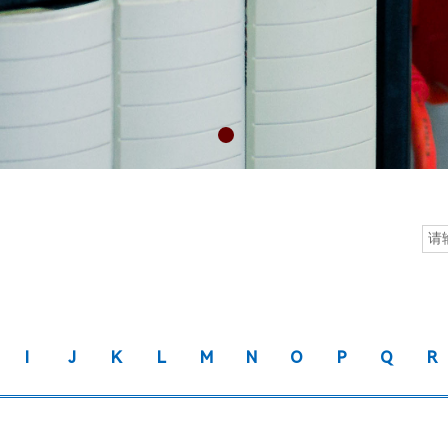
I
J
K
L
M
N
O
P
Q
R