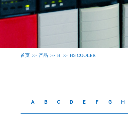
首页
产品
H
HS COOLER
>>
>>
>>
A
B
C
D
E
F
G
H