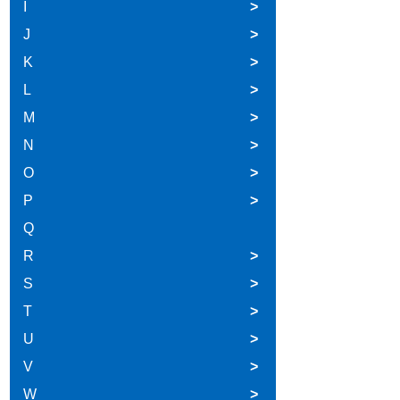
I
>
J
>
K
>
L
>
M
>
N
>
O
>
P
>
Q
R
>
S
>
T
>
U
>
V
>
W
>