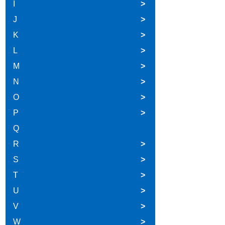
I
>
J
>
K
>
L
>
M
>
N
>
O
>
P
>
Q
R
>
S
>
T
>
U
>
V
>
W
>