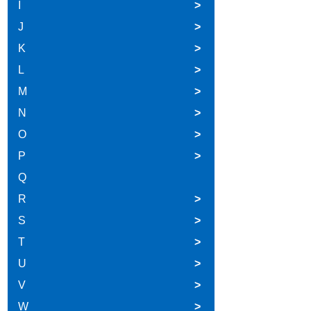
I
>
J
>
K
>
L
>
M
>
N
>
O
>
P
>
Q
R
>
S
>
T
>
U
>
V
>
W
>