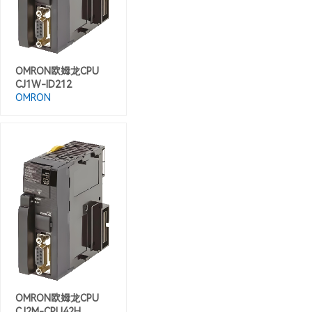
OMRON欧姆龙CPU
CJ1W-ID212
OMRON
​OMRON欧姆龙CPU
CJ2M-CPU42H