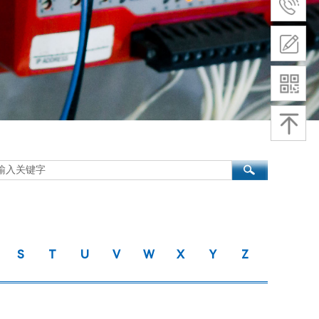
S
T
U
V
W
X
Y
Z