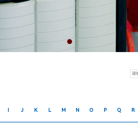
I
J
K
L
M
N
O
P
Q
R