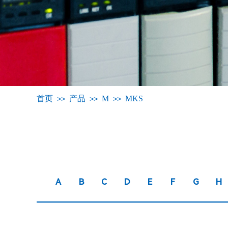
首页
产品
M
MKS
>>
>>
>>
A
B
C
D
E
F
G
H